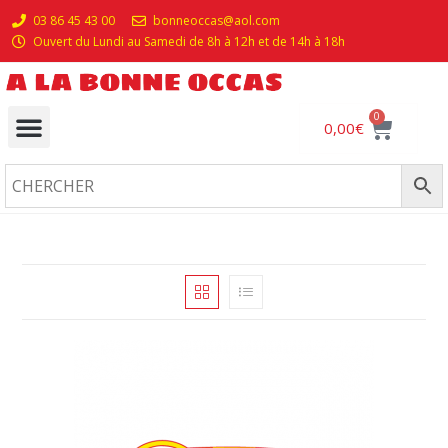
03 86 45 43 00
bonneoccas@aol.com
Ouvert du Lundi au Samedi de 8h à 12h et de 14h à 18h
0
0,00
€