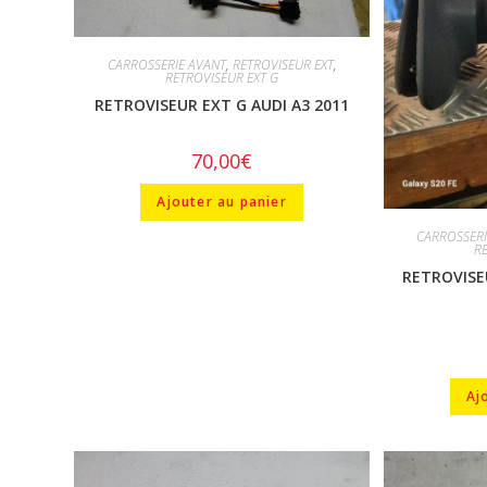
CARROSSERIE AVANT
,
RETROVISEUR EXT
,
RETROVISEUR EXT G
RETROVISEUR EXT G AUDI A3 2011
70,00
€
Ajouter au panier
CARROSSERI
R
RETROVISE
Aj