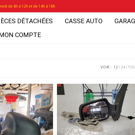
medi de 8h à 12h et de 14h à 18h
IÈCES DÉTACHÉES
CASSE AUTO
GARAG
MON COMPTE
VOIR :
12
24
TO