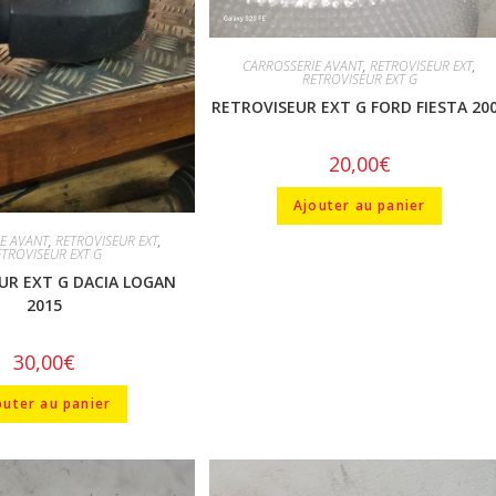
CARROSSERIE AVANT
,
RETROVISEUR EXT
,
RETROVISEUR EXT G
RETROVISEUR EXT G FORD FIESTA 20
20,00
€
Ajouter au panier
E AVANT
,
RETROVISEUR EXT
,
ETROVISEUR EXT G
UR EXT G DACIA LOGAN
2015
30,00
€
outer au panier