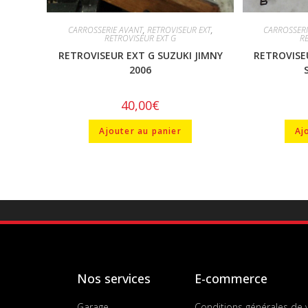
CARROSSERIE AVANT
,
RETROVISEUR EXT
,
CARROSSERI
RETROVISEUR EXT G
R
RETROVISEUR EXT G SUZUKI JIMNY
RETROVISE
2006
40,00
€
Ajouter au panier
Aj
Nos services
E-commerce
Garage
Conditions générales de 