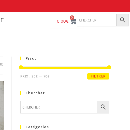
0
E
0,00
€
Prix :
US
FILTRER
PRIX :
20€
—
70€
Chercher…
Catégories