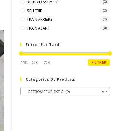
REFROIDISSEMENT
(0)
SELLERIE
(0)
TRAIN ARRIERE
(0)
TRAIN AVANT
(4)
Filtrer Par Tarif
FILTRER
PRIX :
20€
—
70€
Catégories De Produits
RETROVISEUR EXT G (9)
×