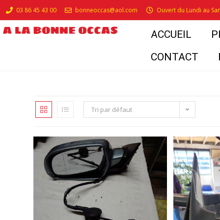
03 86 45 43 00
bonneoccas@aol.com
Ouvert du Lundi au Sa
ACCUEIL
P
CONTACT
Tri par défaut