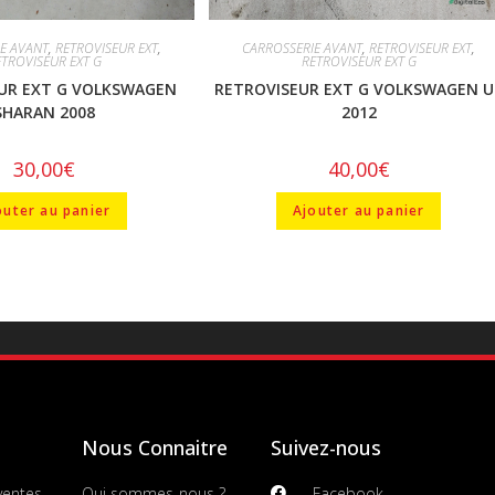
E AVANT
,
RETROVISEUR EXT
,
CARROSSERIE AVANT
,
RETROVISEUR EXT
,
ETROVISEUR EXT G
RETROVISEUR EXT G
UR EXT G VOLKSWAGEN
RETROVISEUR EXT G VOLKSWAGEN U
SHARAN 2008
2012
30,00
€
40,00
€
outer au panier
Ajouter au panier
Nous Connaitre
Suivez-nous
ventes
Qui sommes-nous ?
Facebook